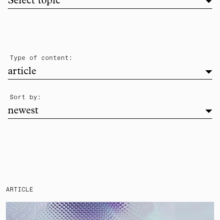
Filter list by topic
Select topic
filter
Type of content:
article
newest
Sort by:
newest
ARTICLE