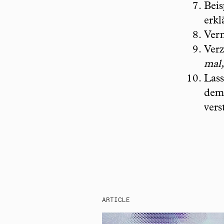
Beis
erkl
Ver
Verz
mal,
Lass
dem 
vers
ARTICLE