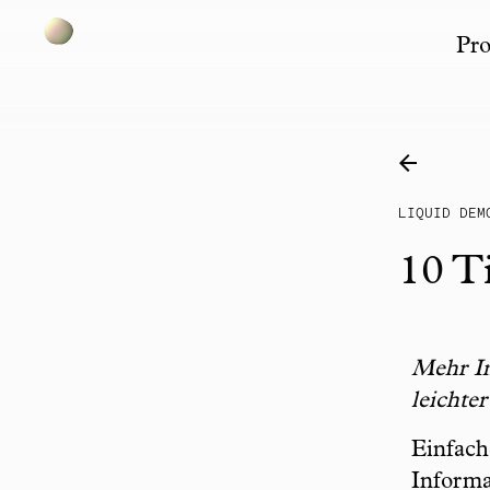
Pro
Skip to content
LIQUID DEM
10 T
Mehr In
leichte
Einfach
Informa