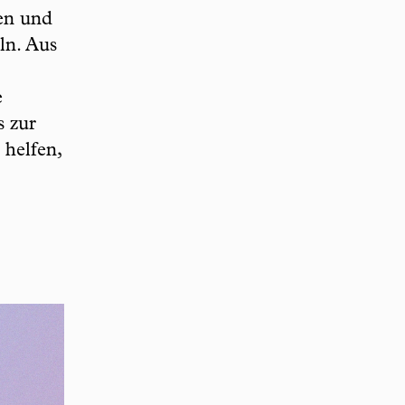
den und
ln. Aus
e
s zur
 helfen,