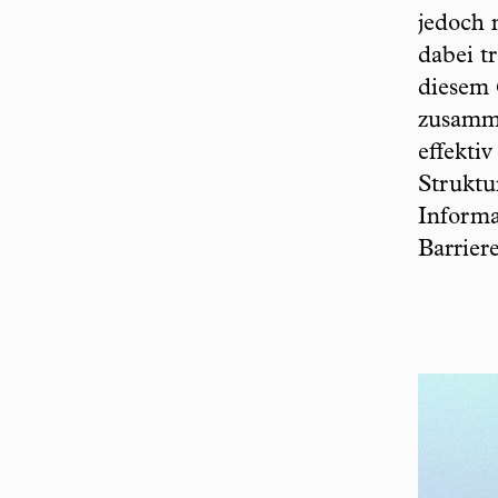
jedoch 
dabei t
diesem 
zusamme
effekti
Struktu
Informa
Barrier