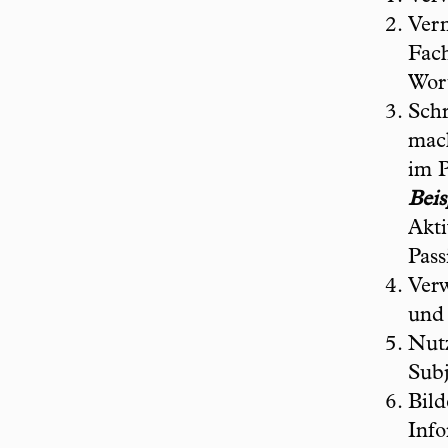
Ver
Fach
Wor
Schr
mach
im P
Beis
Akti
Pass
Verw
und 
Nutz
Subj
Bild
Info