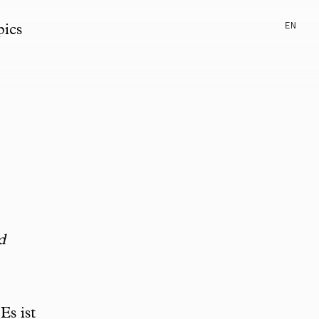
EN
pics
d
Es ist