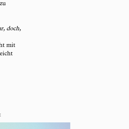
 zu
ur, doch,
ht mit
eicht
E