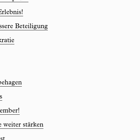
Erlebnis!
ssere Beteiligung
ratie
behagen
s
ember!
 weiter stärken
st