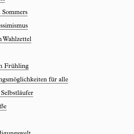
s Sommers
essimismus
 Wahlzettel
en Frühling
ungsmöglichkeiten für alle
 Selbstläufer
üße
ligungswelt