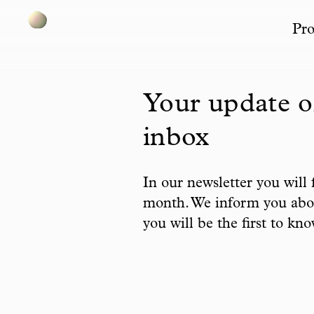
Pro
Skip to content
Your update o
inbox
In our newsletter you will
month. We inform you about
you will be the first to kn