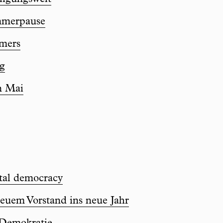
mmerpause
mers
g
n Mai
ital democracy
euem Vorstand ins neue Jahr