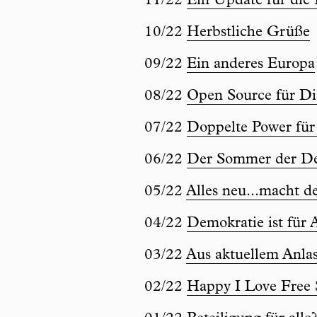
11/22
Ein Update für die
10/22
Herbstliche Grüße
09/22
Ein anderes Europa
08/22
Open Source für D
07/22
Doppelte Power für 
06/22
Der Sommer der De
05/22
Alles neu...macht d
04/22
Demokratie ist für A
03/22
Aus aktuellem Anla
02/22
Happy I Love Free 