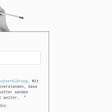
hutzerklärung
. Mit
nverstanden, dass
letter senden
cht weiter.
llen.