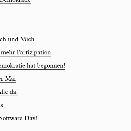
 Demokratie
ich und Mich
mehr Partizipation
mokratie hat begonnen!
er Mai
lle da!
ss
Software Day!