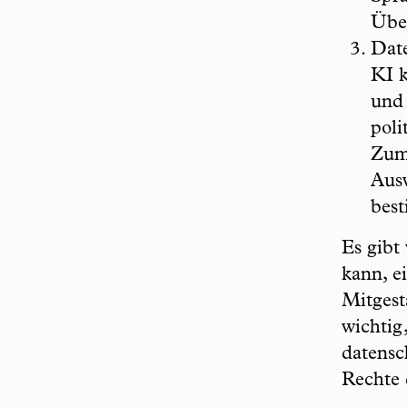
Über
Date
KI k
und 
poli
Zum 
Ausw
bes
Es gibt
kann, e
Mitgesta
wichtig
datensc
Rechte 