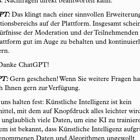
B. Nachfragen direkt beantworten kann.
PT:
Das klingt nach einer sinnvollen Erweiterun
ionsbereichs auf der Plattform. Insgesamt schei
ürfnisse der Moderation und der Teilnehmenden
lattform gut im Auge zu behalten und kontinuierl
ern.
anke ChatGPT!
PT:
Gern geschehen! Wenn Sie weitere Fragen ha
ch Ihnen gern zur Verfügung.
uns halten fest: Künstliche Intelligenz ist kein
mittel, mit dem auf Knopfdruck alles leichter wir
 unglaublich viele Daten, um eine KI zu trainier
m ist bekannt, dass Künstliche Intelligenz aufg
genommenen Daten und Algorithmen ungewollt