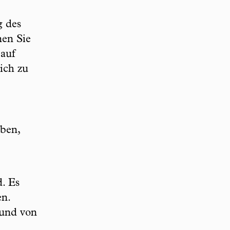
g des
nen Sie
 auf
ich zu
ben,
d. Es
en.
rund von