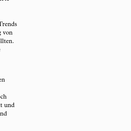
Trends
g von
llten.
e
en
och
nt und
und