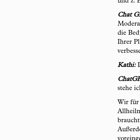
und z. 
Chat G
Moderat
die Bed
Ihrer P
verbess
Kathi:
D
ChatG
stehe i
Wir für 
Allheil
braucht
Außerde
vorein