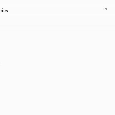
EN
pics
e