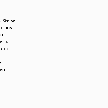
d Weise
ir uns
en
ern,
, um
er
sen