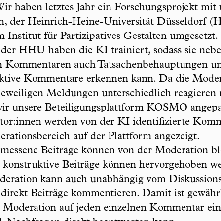
ir haben letztes Jahr ein Forschungsprojekt mit
n, der Heinrich-Heine-Universität Düsseldorf 
 Institut für Partizipatives Gestalten umgesetzt.
 der HHU haben die KI trainiert, sodass sie neb
len Kommentaren auch Tatsachenbehauptungen u
ktive Kommentare erkennen kann. Da die Moder
 jeweiligen Meldungen unterschiedlich reagieren 
ir unsere Beteiligungsplattform KOSMO angepa
or:innen werden von der KI identifizierte Kom
rationsbereich auf der Plattform angezeigt.
essene Beiträge können von der Moderation bl
 konstruktive Beiträge können hervorgehoben w
eration kann auch unabhängig vom Diskussions
direkt Beiträge kommentieren. Damit ist gewährl
e Moderation auf jeden einzelnen Kommentar ei