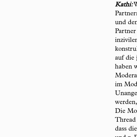
Kathi:
W
Partner
und dem
Partner
inzivi
konstru
auf die
haben w
Moderat
im Mode
Unangem
werden,
Die Mod
Thread 
dass di