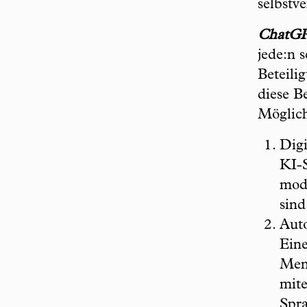
selbstv
ChatG
jede:n s
Beteili
diese B
Möglich
Digi
KI-S
mode
sind
Auto
Eine
Men
mite
Spra