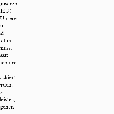
 unseren
(HHU)
 Unsere
en
nd
ation
muss,
sst:
mentare
ockiert
erden.
-
eistet,
ngehen