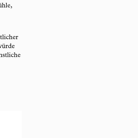
ühle,
tlicher
 würde
nstliche