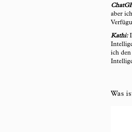
ChatG
aber ic
Verfügu
Kathi:
I
Intelli
ich den
Intellig
Was is