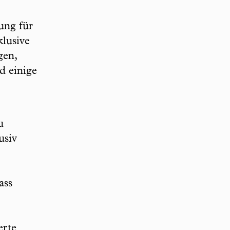
ung für
klusive
gen,
d einige
u
usiv
ass
erte