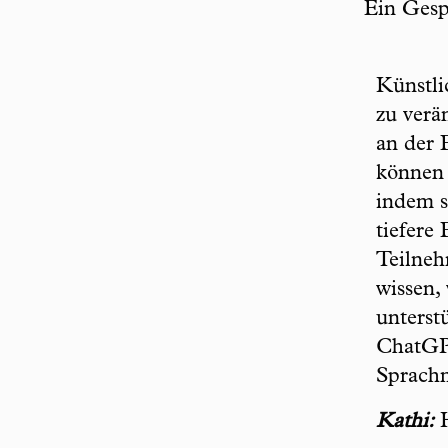
Ein Ges
Künstli
zu verä
an der 
können 
indem s
tiefere
Teilneh
wissen,
unterst
ChatGP
Sprachm
Kathi:
H