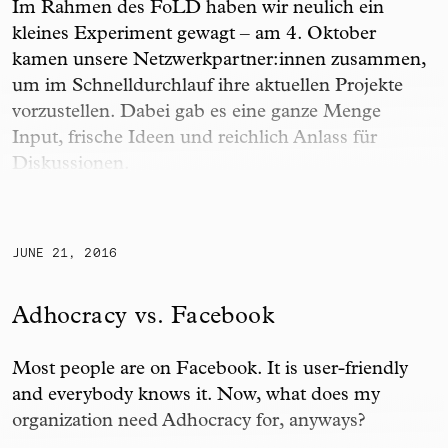
Im Rahmen des FoLD haben wir neulich ein
kleines Experiment gewagt – am 4. Oktober
kamen unsere Netzwerkpartner:innen zusammen,
um im Schnelldurchlauf ihre aktuellen Projekte
vorzustellen. Dabei gab es eine ganze Menge
Input, frische Ideen und reichlich Anlass für
Diskussionen.
Adhocracy vs. Facebook
JUNE 21, 2016
Adhocracy vs. Facebook
Most people are on Facebook. It is user-friendly
and everybody knows it. Now, what does my
organization need Adhocracy for, anyways?