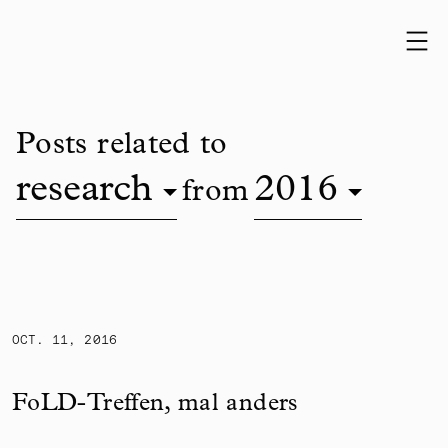
Skip to content
Posts related to
research
2016
from
FoLD-Treffen, mal anders
OCT. 11, 2016
FoLD-Treffen, mal anders