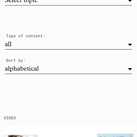
Filter list by topic
Select topic
filter
Type of content:
all
alphabetical
Sort by:
alphabetical
VIDEO