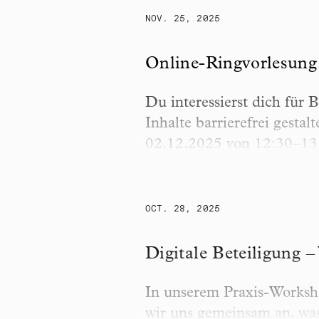
NOV. 25, 2025
Online-Ringvorlesung „Bar
Online-Ringvorlesung 
Du interessierst dich für 
Inhalte barrierefrei gesta
02.12.2025 von 12:30–13
OCT. 28, 2025
Digitale Beteiligung – Vo
Digitale Beteiligung 
In unserem Praxis-Worksh
wir uns gemeinsam an, was