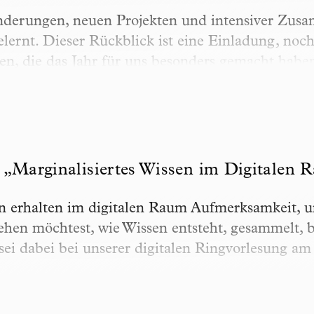
nderungen, neuen Projekten und intensiver Zusa
elernt. Dieser Rückblick ist eine Einladung, noc
n, die das Jahr für uns besonders gemacht habe
rginalisiertes Wissen im Digitalen Raum“
 „Marginalisiertes Wissen im Digitalen 
 erhalten im digitalen Raum Aufmerksamkeit, u
ehen möchtest, wie Wissen entsteht, gesammelt, 
sei dabei bei unserer digitalen Ringvorlesung a