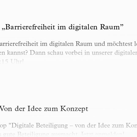
rierefreiheit im digitalen Raum”
„Barrierefreiheit im digitalen Raum”
Barrierefreiheit im digitalen Raum und möchtest l
lten kannst? Dann schau vorbei in unserer digita
:15 Uhr!
n der Idee zum Konzept
– Von der Idee zum Konzept
op "Digitale Beteiligung – von der Idee zum Ko
 gute Beteiligung ausmacht. Jetzt anmelden!