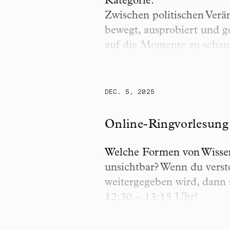
Kategorie.
Zwischen politischen Verä
bewegt, ausprobiert und g
auf die Momente zu schaue
DEC. 5, 2025
Online-Ringvorlesung „Ma
Online-Ringvorlesung
Welche Formen von Wissen
unsichtbar? Wenn du verst
weitergegeben wird, dann 
12:30 – 13:15 Uhr!