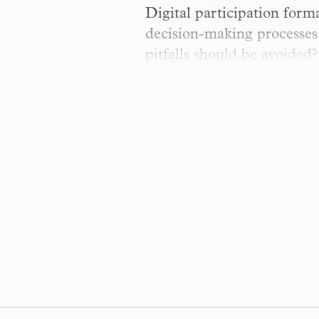
Digital participation forma
decision-making processes
pitfalls should be avoided?