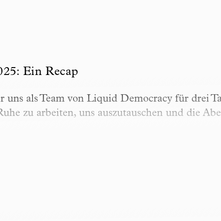
 Ein Recap
025: Ein Recap
 uns als Team von Liquid Democracy für drei Ta
 Ruhe zu arbeiten, uns auszutauschen und die A