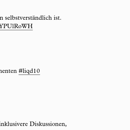
 selbstverständlich ist.
/luYPUlRoWH
amenten
#liqd10
inklusivere Diskussionen,