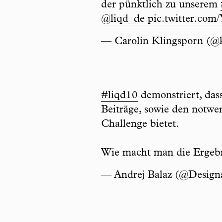
der pünktlich zu unserem
@liqd_de
pic.twitter.co
— Carolin Klingsporn (@
#liqd10
demonstriert, das
Beiträge, sowie den notwe
Challenge bietet.
Wie macht man die Ergebn
— Andrej Balaz (@Desig