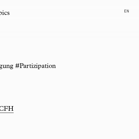
EN
pics
ung #Partizipation
BdCFH