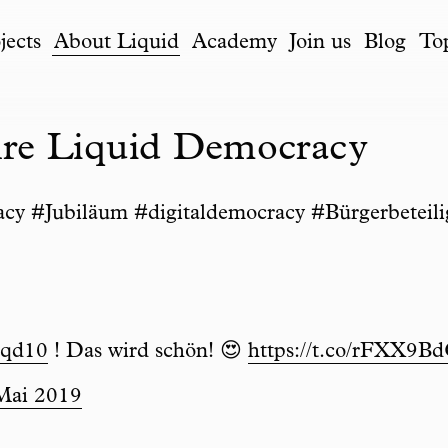
jects
About Liquid
Academy
Join us
Blog
To
hre Liquid Democracy
 #Jubiläum #digitaldemocracy #Bürgerbeteilig
iqd10
! Das wird schön! 😍
https://t.co/rFXX9
Mai 2019