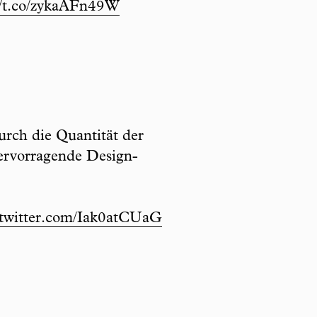
//t.co/zykaAFn49W
urch die Quantität der
hervorragende Design-
.twitter.com/Iak0atCUaG