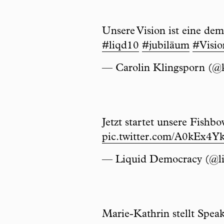
Unsere Vision ist eine demo
#liqd10
#jubiläum
#Visio
— Carolin Klingsporn (@
Jetzt startet unsere Fishb
pic.twitter.com/A0kEx4Yk
— Liquid Democracy (@l
Marie-Kathrin stellt Speak