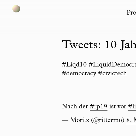
Pro
Skip to content
Tweets: 10 Ja
#Liqd10 #LiquidDemocracy
#democracy #civictech
Nach der
#rp19
ist vor
#l
— Moritz (@rittermo)
8. 