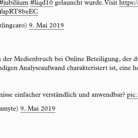
#jubiläum
#liqd10
gelauncht wurde. Visit
https:
m/YapRT8beEC
klingcaro)
9. Mai 2019
s der Medienbruch bei Online Beteiligung, der d
ndigen Analyseaufwand charakterisiert ist, eine 
isse einfacher verständlich und anwendbar?
pic
namyte)
9. Mai 2019