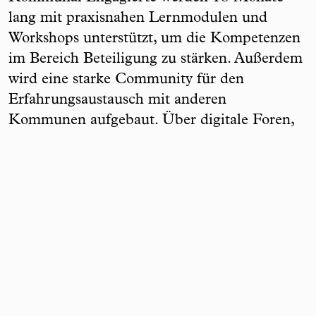
lang mit praxisnahen Lernmodulen und
Workshops unterstützt, um die Kompetenzen
im Bereich Beteiligung zu stärken. Außerdem
wird eine starke Community für den
Erfahrungsaustausch mit anderen
Kommunen aufgebaut. Über digitale Foren,
regelmäßige Online-Treffen und Vor-Ort-
Veranstaltungen kommen Menschen aus
Politik und Verwaltung zusammen, um sich
gegenseitig zu beraten und Ideen zu
entwickeln, wie die Demokratie vor Ort
gefördert werden kann.
Unsere Open-Source-Plattform adhocracy+
wird bereits in zahlreichen Kommunen