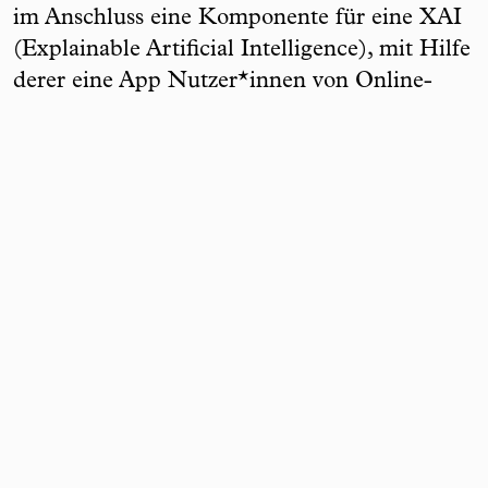
im Anschluss eine Komponente für eine XAI
(Explainable Artificial Intelligence), mit Hilfe
derer eine App Nutzer*innen von Online-
Angeboten transparent über das mögliche
Auftreten von Desinformationen informieren
und warnen soll.
Ein weiteres Ziel von DeFaktS ist es, die XAI-
Komponente über die Entwicklung einer
Programmierschnittstelle auch für Dritte
zugänglich zu machen und somit zu einer
Lösung beizutragen, mit der sich
Onlineplattformen möglichst automatisiert
moderieren lassen.
Während der Projektlaufzeit von Januar 2022