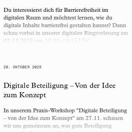
Du interessierst dich für Barrierefreiheit im
digitalen Raum und möchtest lernen, wie du
digitale Inhalte barrierefrei gestalten kannst? Dann
schau vorbei in unserer digitalen Ringvorlesung am
02.12.2025 von 12:30–13:15 Uhr!
Digitale Beteiligung – Von der Idee zum Konzept
28. OKTOBER 2025
Digitale Beteiligung – Von der Idee
zum Konzept
In unserem Praxis-Workshop "Digitale Beteiligung
– von der Idee zum Konzept" am 27.11. schauen
wir uns gemeinsam an, was gute Beteiligung