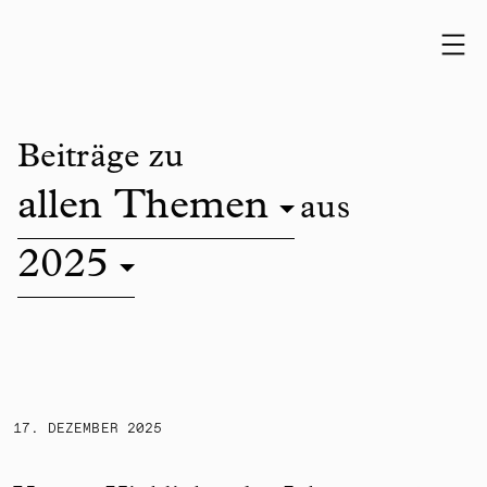
Skip to content
Beiträge zu
allen Themen
aus
2025
Unsere Highlights des Jahres 2025
17. DEZEMBER 2025