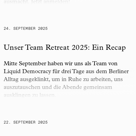
ausmacht. Jetzt anmelden!
Unser Team Retreat 2025: Ein Recap
24. SEPTEMBER 2025
Unser Team Retreat 2025: Ein Recap
Mitte September haben wir uns als Team von
Liquid Democracy für drei Tage aus dem Berliner
Alltag ausgeklinkt, um in Ruhe zu arbeiten, uns
auszutauschen und die Abende gemeinsam
ausklingen zu lassen.
Einladung zu Webinar
22. SEPTEMBER 2025