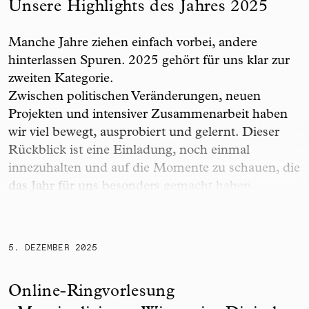
Unsere Highlights des Jahres 2025
Manche Jahre ziehen einfach vorbei, andere
hinterlassen Spuren. 2025 gehört für uns klar zur
zweiten Kategorie.
Zwischen politischen Veränderungen, neuen
Projekten und intensiver Zusammenarbeit haben
wir viel bewegt, ausprobiert und gelernt. Dieser
Rückblick ist eine Einladung, noch einmal
innezuhalten und auf die Momente zu schauen, die
das Jahr für uns besonders gemacht haben.
Online-Ringvorlesung „Marginalisiertes Wissen im 
5. DEZEMBER 2025
Online-Ringvorlesung