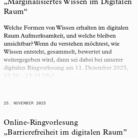
„Marginalisiertes Wissen im Digitalen
Raum“
Welche Formen von Wissen erhalten im digitalen
Raum Aufmerksamkeit, und welche bleiben
unsichtbar? Wenn du verstehen möchtest, wie
Wissen entsteht, gesammelt, bewertet und
weitergegeben wird, dann sei dabei bei unserer
digitalen Ringvorlesung am 11. Dezember 2025,
12:30 – 13:15 Uhr!
Online-Ringvorlesung „Barrierefreiheit im digitale
25. NOVEMBER 2025
Online-Ringvorlesung
„Barrierefreiheit im digitalen Raum”