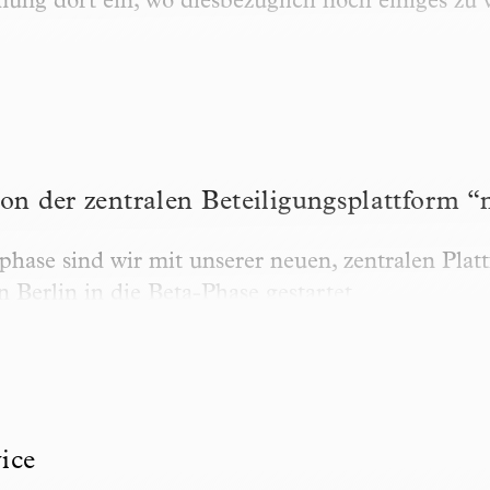
ng dort ein, wo diesbezüglich noch einiges zu w
er zentralen Beteiligungsplattform “meinBerlin”
on der zentralen Beteiligungsplattform 
hase sind wir mit unserer neuen, zentralen Plat
 Berlin in die Beta-Phase gestartet.
vice