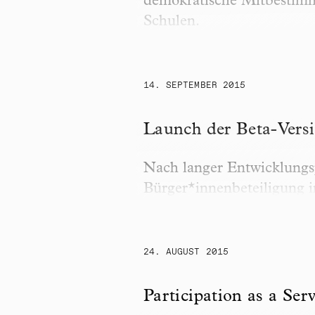
demokratische Mitbestimmu
Schulen.
14. SEPTEMBER 2015
Launch der Beta-Version d
Launch der Beta-Versi
Nach langer Entwicklungsp
Bürger*innenbeteiligung in
24. AUGUST 2015
Participation as a Service
Participation as a Ser