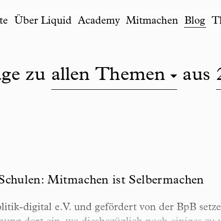
te
Über Liquid
Academy
Mitmachen
Blog
T
äge zu
allen Themen
aus
len: Mitmachen ist Selbermachen
Schulen: Mitmachen ist Selbermachen
tik-digital e.V. und gefördert von der BpB setze