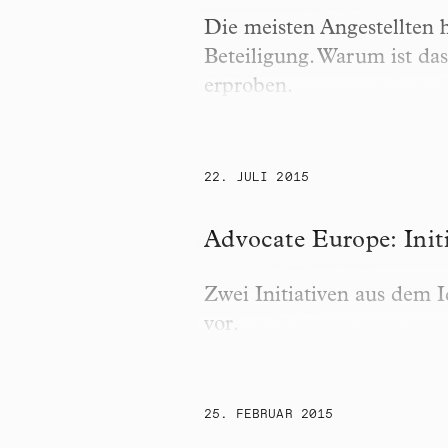
Die meisten Angestellten 
Beteiligung. Warum ist d
erproben.
22. JULI 2015
Advocate Europe: Initiativ
Advocate Europe: Initi
Zwei Initiativen aus dem I
vor.
25. FEBRUAR 2015
Junges Ghana: «Voice is fin