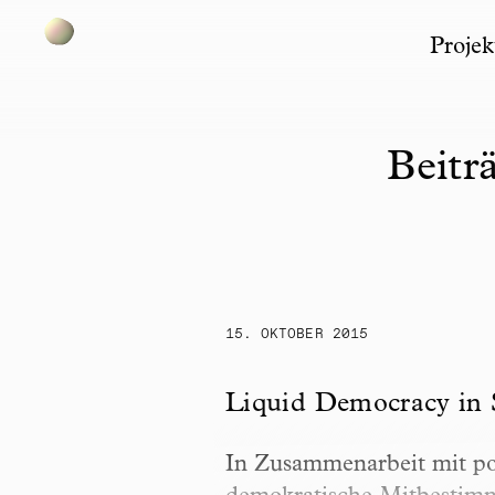
Projek
Skip to content
Beitr
15. OKTOBER 2015
Liquid Democracy in Schu
Liquid Democracy in 
In Zusammenarbeit mit poli