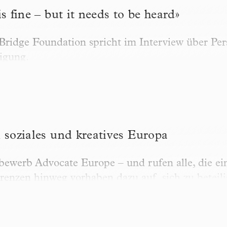
s fine – but it needs to be heard»
Bridge Foundation spricht im Interview über Per
ligung.
iales und kreatives Europa
 soziales und kreatives Europa
bewerb Advocate Europe – und rufen alle, die ei
Grenzen hinweg vorhaben dazu auf, sich zu beteil