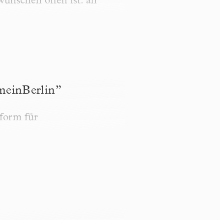
ünschen offen ist: an
“meinBerlin”
tform für