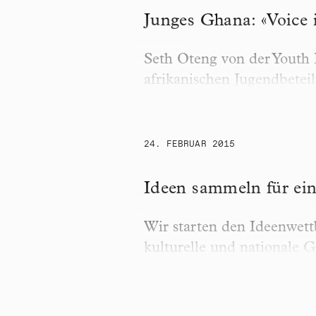
Junges Ghana: «Voice i
Seth Oteng von der Youth 
afrikanischen Jugendbetei
24. FEBRUAR 2015
Ideen sammeln für ein soz
Ideen sammeln für ein
Wir starten den Ideenwett
kulturelle und nationale 