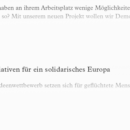
haben an ihrem Arbeitsplatz wenige Möglichkeit
as so? Mit unserem neuen Projekt wollen wir De
en für ein solidarisches Europa
ativen für ein solidarisches Europa
deenwettbewerb setzen sich für geflüchtete Mensc
e – but it needs to be heard»