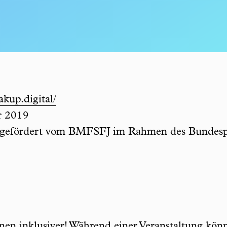
akup.digital/
r 2019
 gefördert vom BMFSFJ im Rahmen des Bundes
en inklusiver! Während einer Veranstaltung kö