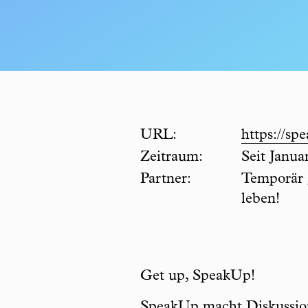
URL:
https://spe
Zeitraum:
Seit Janua
Partner:
Temporär
leben!
Get up, SpeakUp!
SpeakUp macht Diskussion