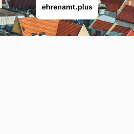
Als technische Grundlage nutzen wir unsere
Open-Source-Plattform
adhocracy+
, die seit
2019 kostenlose, DSGVO-konforme
Beteiligung ermöglicht. Bisher wird sie vor
allem von hauptamtlichen Verwaltungen
eingesetzt, die Zeit und Personal in das
Aufsetzen von Prozessen investieren können.
Ehrenamtliche Bürgermeister:innen verfügen