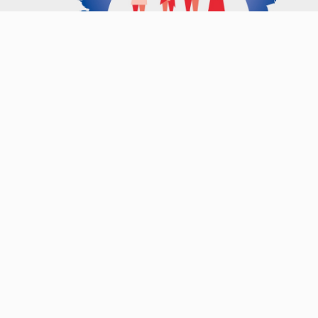
Key Visual des Leitlinien-Prozesses, © MediaCompany
Der Fokus der kommunikativen Begleitung
liegt darauf, Berliner*innen und interessierte
Akteure der Stadtgesellschaft einzubeziehen
und über den Prozess der
Leitlinienentwicklung zu informieren. Wir
sind dabei für die Konzeption, Planung und
Durchführung eines Online-
Beteiligungsprozesses mit mehreren Online-
Beteiligungen zuständig. In enger
Abstimmung mit unseren Partnern, der
Senatsverwaltung für Stadtentwicklung und