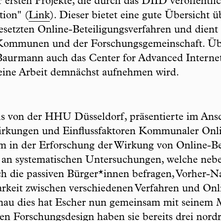
 ersten Projekte, die durch das DIID veröffentlic
tion" (
Link
). Dieser bietet eine gute Übersicht ü
setzten Online-Beteiligungsverfahren und dient
Kommunen und der Forschungsgemeinschaft. Übe
 Baurmann auch das Center for Advanced Interne
seine Arbeit demnächst aufnehmen wird.
lls von der HHU Düsseldorf, präsentierte im Ansc
rkungen und Einflussfaktoren Kommunaler Online
em in der Erforschung der Wirkung von Online-Be
s an systematischen Untersuchungen, welche ne
h die passiven Bürger*innen befragen, Vorher-N
barkeit zwischen verschiedenen Verfahren und Onl
enau dies hat Escher nun gemeinsam mit seinem Mi
n Forschungsdesign haben sie bereits drei nordr