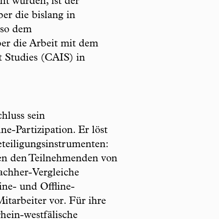
ht wurden, ist der
ber die bislang in
 so dem
r die Arbeit mit dem
t Studies (CAIS) in
hluss sein
-Partizipation. Er löst
teiligungsinstrumenten:
ben den Teilnehmenden von
achher-Vergleiche
ine- und Offline-
tarbeiter vor. Für ihre
hein-westfälische