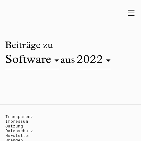
Skip to content
Beiträge zu
Software
2022
aus
Transparenz
Impressum
Satzung
Datenschutz
Newsletter
Spenden