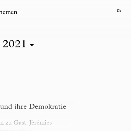
DE
hemen
2021
emokratie
 und ihre Demokratie
 zu Gast. Jérémies