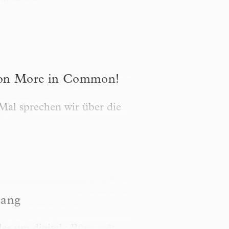
ammengefasst.
n Common!
 von More in Common!
 Mal sprechen wir über die
sang