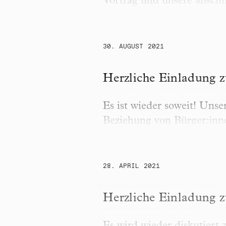
Vortrag und unsere anschl
30. AUGUST 2021
Herzliche Einladung zum
Herzliche Einladung 
Es ist wieder soweit! Unse
Beziehung von Bürger:inn
28. APRIL 2021
Herzliche Einladung zum 
Herzliche Einladung 