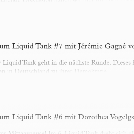
ießende Diskussion haben wir hier für euch zus
 Liquid Tank #7 mit Jérémie Gagné von More i
zum Liquid Tank #7 mit Jérémie Gagné
r Liquid Tank geht in die nächste Runde. Dieses
en in Deutschland zu ihrer Demokratie.
Liquid Tank #6 mit Dorothea Vogelgsang
zum Liquid Tank #6 mit Dorothea Vogelg