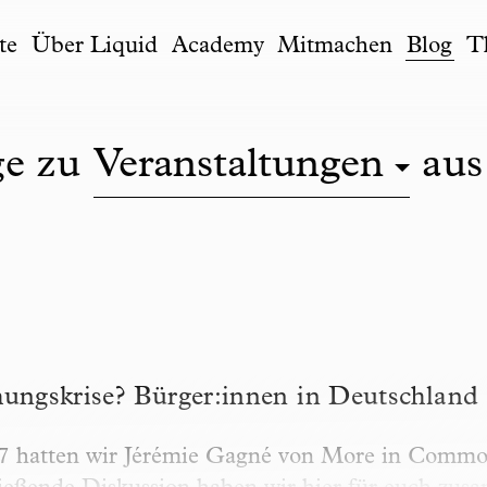
te
Über Liquid
Academy
Mitmachen
Blog
T
ge zu
Veranstaltungen
aus
skrise? Bürger:innen in Deutschland und ihre D
hungskrise? Bürger:innen in Deutschland
7 hatten wir Jérémie Gagné von More in Common