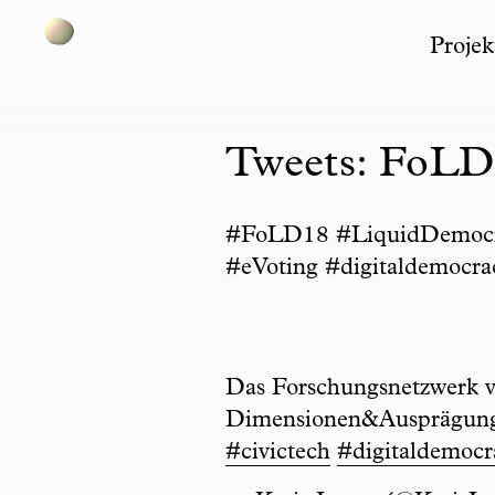
Projek
Skip to content
Tweets: FoL
#FoLD18 #LiquidDemocrac
#eVoting #digitaldemocra
Das Forschungsnetzwerk 
Dimensionen&Ausprägun
#civictech
#digitaldemocr