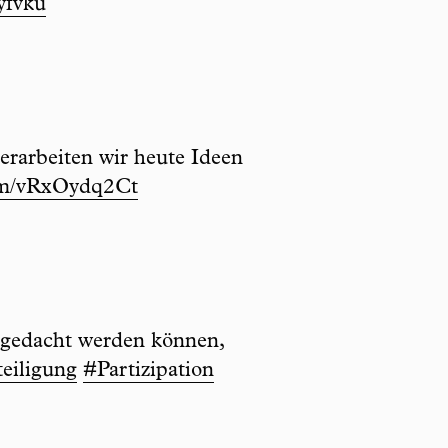
yfvku
erarbeiten wir heute Ideen
com/vRxOydq2Ct
gedacht werden können,
eiligung
#Partizipation