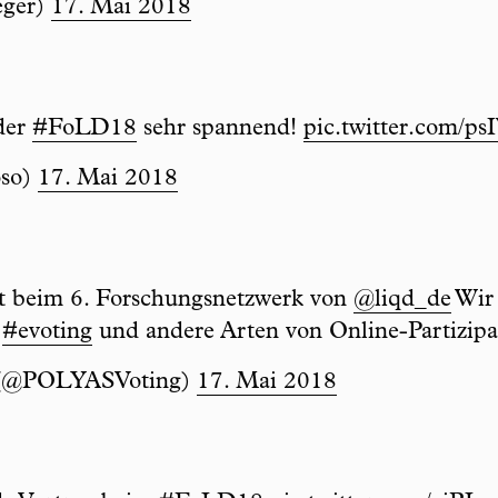
eger)
17. Mai 2018
der
#FoLD18
sehr spannend!
pic.twitter.com/
oso)
17. Mai 2018
t beim 6. Forschungsnetzwerk von
@liqd_de
Wir 
r
#evoting
und andere Arten von Online-Partizipa
(@POLYASVoting)
17. Mai 2018