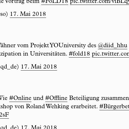
de Vortrag beim
#FoLD18
pic.twitter.com/viBLq
oso)
17. Mai 2018
ähner vom Projekt YOUniversity des
@diid_hhu
zipation in Universitäten.
#fold18
pic.twitter.
iqd_de)
17. Mai 2018
 Wie
#Online
und
#Offline
Beteiligung zusammen
kshop von Roland Wehking erarbeitet.
#Bürgerbet
2sF
iqd_de)
17. Mai 2018