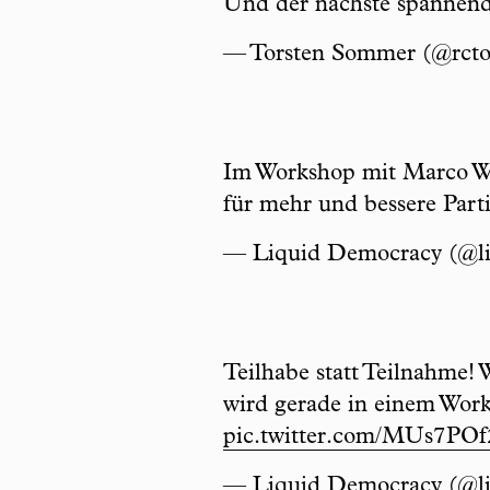
Und der nächste spannen
— Torsten Sommer (@rct
Im Workshop mit Marco W
für mehr und bessere Parti
— Liquid Democracy (@l
Teilhabe statt Teilnahme!
wird gerade in einem Wor
pic.twitter.com/MUs7POf
— Liquid Democracy (@l