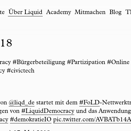
te
Über Liquid
Academy
Mitmachen
Blog
T
D18
y #Bürgerbeteiligung #Partizipation #Online
cy #civictech
von
@liqd_de
startet mit dem
#FoLD
-Nettwerktr
gen von
#LiquidDemocracy
und das Anwendun
acy
#demokratieIO
pic.twitter.com/AVBATb14A