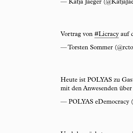
— Katja Jaeger (@KatjaJa
Vortrag von
#Licracy
auf 
— Torsten Sommer (@rct
Heute ist POLYAS zu Gas
mit den Anwesenden übe
— POLYAS eDemocracy 