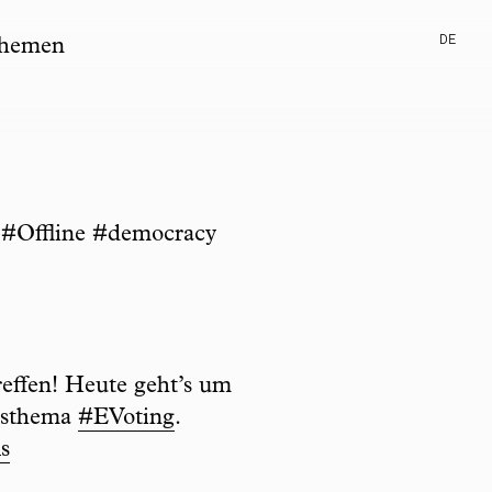
DE
hemen
 #Offline #democracy
effen! Heute geht’s um
gsthema
#EVoting
.
s