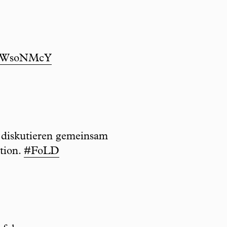
psIWsoNMcY
diskutieren gemeinsam
tion.
#FoLD